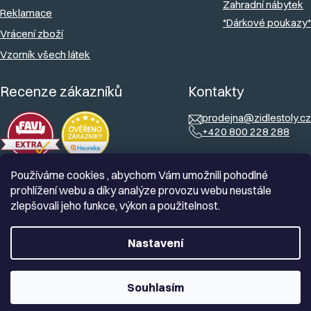
Zahradní nábytek
Reklamace
*Dárkové poukazy*
Vrácení zboží
Vzorník všech látek
Recenze zákazníků
Kontakty
prodejna@zidlestoly.cz
+420 800 228 288
Používáme cookies , abychom Vám umožnili pohodlné
prohlížení webu a díky analýze provozu webu neustále
zlepšovali jeho funkce, výkon a použitelnost.
Nastavení
Souhlasím
Vytvořil Shoptet
Copyright 2026
Zidlestoly.cz
. Všechna práva vyhrazena.