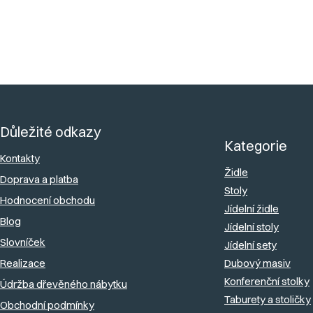
naše produkty
. Nabízíme nejen široký výběr, ale také
rychlé dodání
a
kvalitní
zákaznickou podporu
.
Z
á
Důležité odkazy
p
Kategorie
a
Kontakty
Židle
Doprava a platba
t
Stoly
Hodnocení obchodu
í
Jídelní židle
Blog
Jídelní stoly
Slovníček
Jídelní sety
Realizace
Dubový masiv
Konferenční stolky
Údržba dřevěného nábytku
Taburety a stoličky
Obchodní podmínky