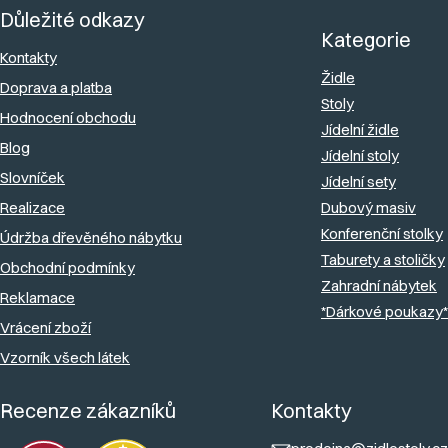
c
Důležité odkazy
á
p
Kategorie
í
n
a
Kontakty
p
í
Židle
Doprava a platba
t
r
Stoly
Hodnocení obchodu
í
v
Jídelní židle
Blog
k
Jídelní stoly
Slovníček
y
Jídelní sety
Realizace
Dubový masiv
v
Konferenční stolky
ý
Údržba dřevěného nábytku
Taburety a stoličky
p
Obchodní podmínky
Zahradní nábytek
i
Reklamace
*Dárkové poukazy*
s
Vrácení zboží
u
Vzorník všech látek
Recenze zákazníků
Kontakty