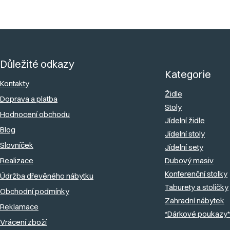
Z
á
Důležité odkazy
p
Kategorie
a
Kontakty
Židle
Doprava a platba
t
Stoly
Hodnocení obchodu
í
Jídelní židle
Blog
Jídelní stoly
Slovníček
Jídelní sety
Realizace
Dubový masiv
Konferenční stolky
Údržba dřevěného nábytku
Taburety a stoličky
Obchodní podmínky
Zahradní nábytek
Reklamace
*Dárkové poukazy*
Vrácení zboží