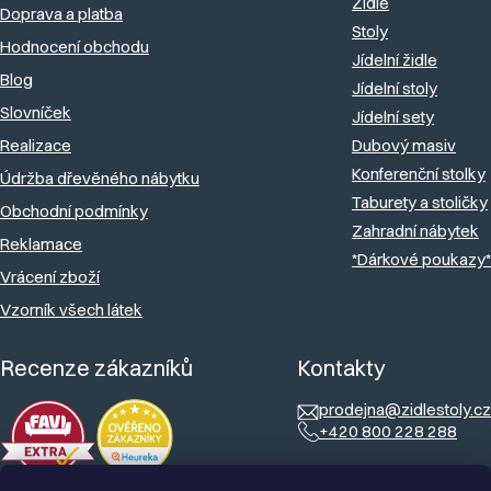
Židle
Doprava a platba
t
Stoly
Hodnocení obchodu
í
Jídelní židle
Blog
Jídelní stoly
Slovníček
Jídelní sety
Realizace
Dubový masiv
Konferenční stolky
Údržba dřevěného nábytku
Taburety a stoličky
Obchodní podmínky
Zahradní nábytek
Reklamace
*Dárkové poukazy*
Vrácení zboží
Vzorník všech látek
Recenze zákazníků
Kontakty
prodejna@zidlestoly.cz
+420 800 228 288