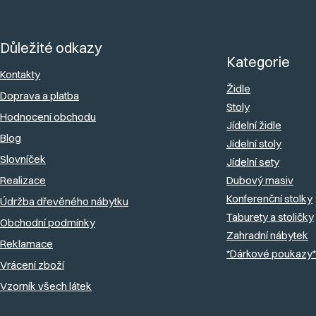
Z
á
Důležité odkazy
p
Kategorie
a
Kontakty
Židle
Doprava a platba
t
Stoly
Hodnocení obchodu
í
Jídelní židle
Blog
Jídelní stoly
Slovníček
Jídelní sety
Realizace
Dubový masiv
Konferenční stolky
Údržba dřevěného nábytku
Taburety a stoličky
Obchodní podmínky
Zahradní nábytek
Reklamace
*Dárkové poukazy*
Vrácení zboží
Vzorník všech látek