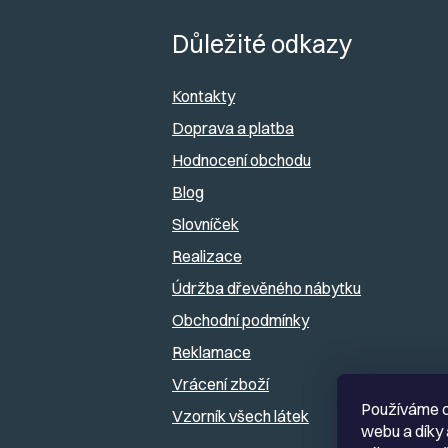
á
Důležité odkazy
p
Kontakty
a
Doprava a platba
Hodnocení obchodu
t
Blog
í
Slovníček
Realizace
Údržba dřevěného nábytku
Obchodní podmínky
Reklamace
Vrácení zboží
Používáme c
Vzorník všech látek
webu a díky 