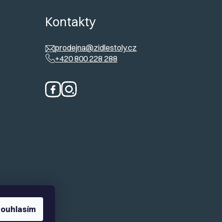
ů
Kontakty
prodejna@zidlestoly.cz
+420 800 228 288
ouhlasím