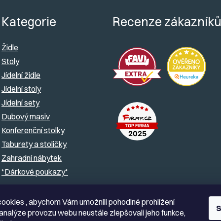
Kategorie
Recenze zákazník
Židle
Stoly
Jídelní židle
Jídelní stoly
Jídelní sety
Dubový masiv
Konferenční stolky
Taburety a stoličky
Zahradní nábytek
*Dárkové poukazy*
ookies , abychom Vám umožnili pohodlné prohlížení
S
analýze provozu webu neustále zlepšovali jeho funkce,