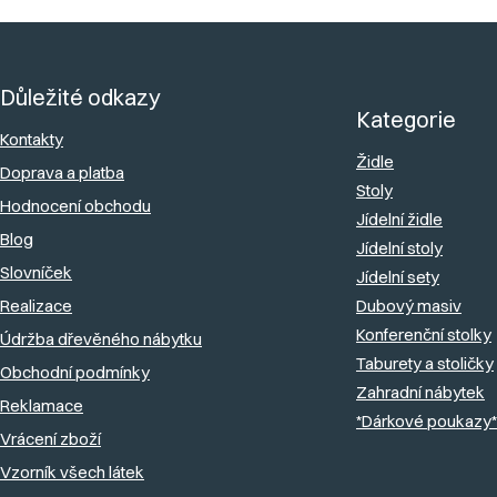
Z
á
Důležité odkazy
p
Kategorie
a
Kontakty
Židle
Doprava a platba
t
Stoly
Hodnocení obchodu
í
Jídelní židle
Blog
Jídelní stoly
Slovníček
Jídelní sety
Realizace
Dubový masiv
Konferenční stolky
Údržba dřevěného nábytku
Taburety a stoličky
Obchodní podmínky
Zahradní nábytek
Reklamace
*Dárkové poukazy*
Vrácení zboží
Vzorník všech látek