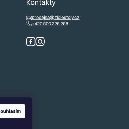
ů
Kontakty
prodejna@zidlestoly.cz
+420 800 228 288
ouhlasím