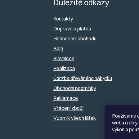
á
Důležité odkazy
p
Kontakty
a
Doprava a platba
Hodnocení obchodu
t
Blog
í
Slovníček
Realizace
Údržba dřevěného nábytku
Obchodní podmínky
Reklamace
Vrácení zboží
Používáme c
Vzorník všech látek
webu a díky 
výkon a použ