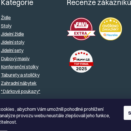
Kategorie
Recenze zákazník
Židle
Stoly
Jídelní židle
Jídelní stoly
Jídelní sety
Dubový masiv
Konferenční stolky
Taburety a stoličky
Zahradní nábytek
*Dárkové poukazy*
ookies , abychom Vám umožnili pohodlné prohlížení
S
analýze provozu webu neustále zlepšovali jeho funkce,
itelnost.