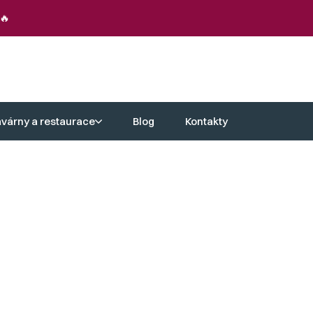
🔥
avárny a restaurace
Blog
Kontakty
Kč
Měrná
cena:
tu