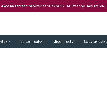
 Akce na zahradní nábytek až 30 % na SKLAD. zásoby
NAKUPOVAT
ytek
Kulturní sály
Jídelní sety
Nábytek do k
soft
od
4 150 
Zvolte varian