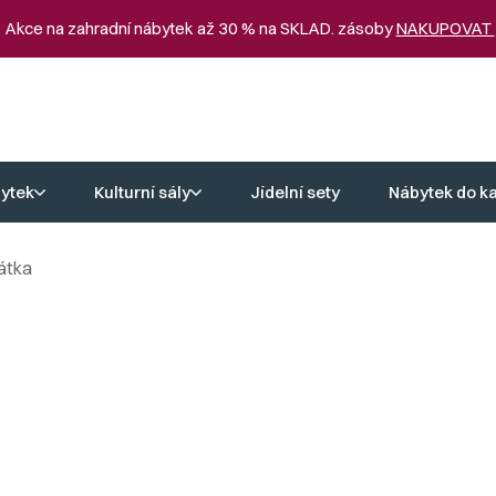
 Akce na zahradní nábytek až 30 % na SKLAD. zásoby
NAKUPOVAT
ytek
Kulturní sály
Jídelní sety
Nábytek do k
átka
a
tek, která jsou synonymem dokonalého odpočinku na čerstvém vzduc
deální pro relaxaci u bazénu, na terase nebo v jakémkoli venkovním 
lňte své lehátko některým z našich
zahradních stolků
.