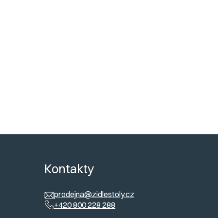
kladování a dlouhou životnost.
od nás?
em na vysokou kvalitu a pohodlí. Na
e produkty
. Vyberte si z rozmanité
en široký výběr, ale také
rychlé dodání
a
ů
Kontakty
prodejna@zidlestoly.cz
+420 800 228 288