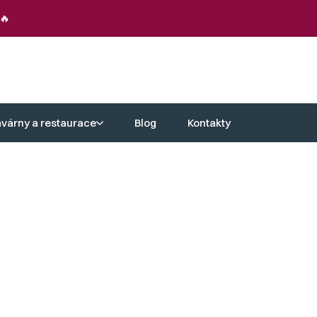
🔥
avárny a restaurace
Blog
Kontakty
hu. Naše lehátka na zahradu jsou
prostoru.