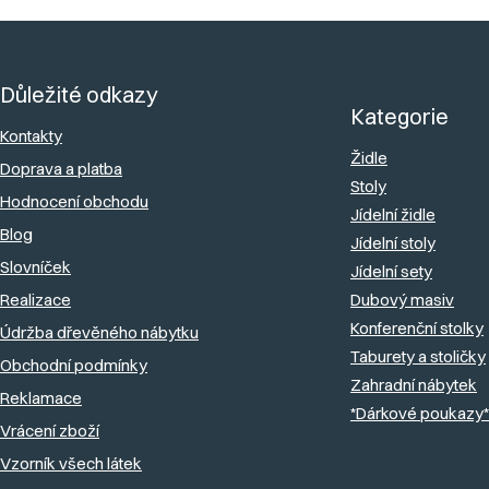
Z
á
Důležité odkazy
p
Kategorie
a
Kontakty
Židle
Doprava a platba
t
Stoly
Hodnocení obchodu
í
Jídelní židle
Blog
Jídelní stoly
Slovníček
Jídelní sety
Realizace
Dubový masiv
Konferenční stolky
Údržba dřevěného nábytku
Taburety a stoličky
Obchodní podmínky
Zahradní nábytek
Reklamace
*Dárkové poukazy*
Vrácení zboží
Vzorník všech látek