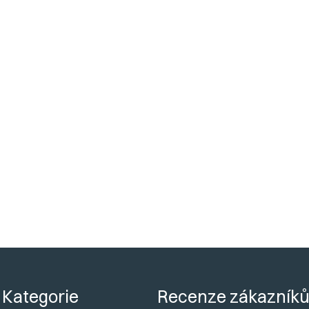
ktu
ONUS
společně s židlemi
PAYSANE
.
žete vybírat mezi židlemi a napsat nám na podporu o vysvěný se
Kategorie
Recenze zákazník