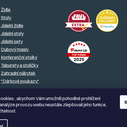
Židle
Stoly
Jídelní židle
Jídelní stoly
Jídelní sety
Dubový masiv
Konferenční stolky
Taburety a stoličky
Zahradní nábytek
*Dárkové poukazy*
ookies , abychom Vám umožnili pohodlné prohlížení
S
analýze provozu webu neustále zlepšovali jeho funkce,
itelnost.
ní