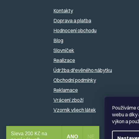
p
Kontakty
a
Doprava a platba
Hodnocení obchodu
t
Blog
í
Slovníček
Realizace
Údržba dřevěného nábytku
Obchodní podmínky
Reklamace
Vrácení zboží
Používáme c
Vzorník všech látek
webu a díky 
výkon a použ
Sleva 200 Kč na
ANO
NE
Nastave