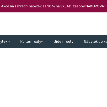
 Akce na zahradní nábytek až 30 % na SKLAD. zásoby
NAKUPOVAT
ytek
Kulturní sály
Jídelní sety
Nábytek do k
US + PAYSANE (bílá)
eno
10 555 Kč
Skladem - od