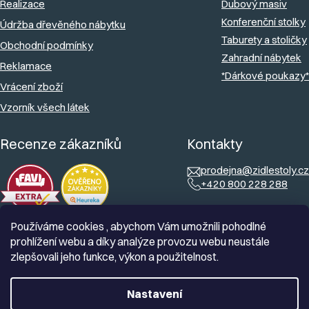
Realizace
Dubový masiv
Konferenční stolky
Údržba dřevěného nábytku
Taburety a stoličky
Obchodní podmínky
Zahradní nábytek
Reklamace
*Dárkové poukazy*
Vrácení zboží
Vzorník všech látek
Recenze zákazníků
Kontakty
prodejna@zidlestoly.cz
+420 800 228 288
Používáme cookies , abychom Vám umožnili pohodlné
prohlížení webu a díky analýze provozu webu neustále
zlepšovali jeho funkce, výkon a použitelnost.
Nastavení