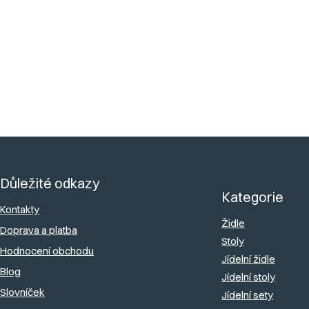
Dodáváme
:
Smontované
Nosnost
:
max. 130 kg
Z
á
Důležité odkazy
p
Kategorie
a
Kontakty
Židle
Doprava a platba
t
Stoly
Hodnocení obchodu
í
Jídelní židle
Blog
Jídelní stoly
Slovníček
Jídelní sety