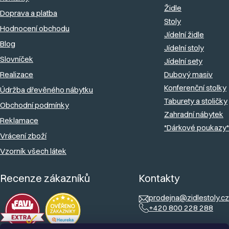
a
Židle
Doprava a platba
t
Stoly
Hodnocení obchodu
í
Jídelní židle
Blog
Jídelní stoly
Slovníček
Jídelní sety
Realizace
Dubový masiv
Konferenční stolky
Údržba dřevěného nábytku
Taburety a stoličky
Obchodní podmínky
Zahradní nábytek
Reklamace
*Dárkové poukazy*
Vrácení zboží
Vzorník všech látek
Recenze zákazníků
Kontakty
prodejna@zidlestoly.cz
+420 800 228 288