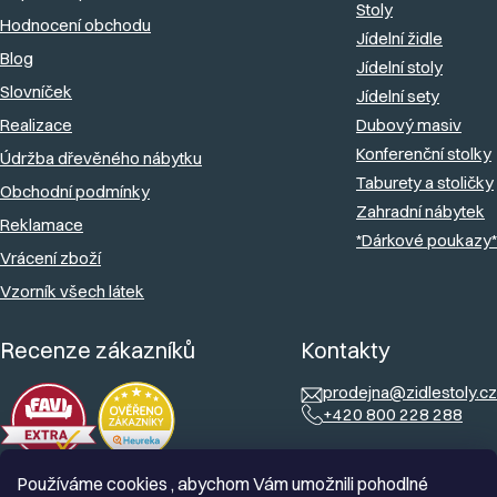
Stoly
Hodnocení obchodu
í
Jídelní židle
Blog
Jídelní stoly
Slovníček
Jídelní sety
Realizace
Dubový masiv
Konferenční stolky
Údržba dřevěného nábytku
Taburety a stoličky
Obchodní podmínky
Zahradní nábytek
Reklamace
*Dárkové poukazy*
Vrácení zboží
Vzorník všech látek
Recenze zákazníků
Kontakty
prodejna@zidlestoly.cz
+420 800 228 288
Používáme cookies , abychom Vám umožnili pohodlné