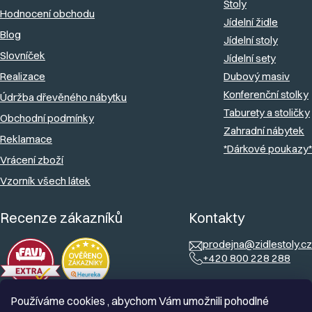
Stoly
Hodnocení obchodu
í
Jídelní židle
Blog
Jídelní stoly
Slovníček
Jídelní sety
Realizace
Dubový masiv
Konferenční stolky
Údržba dřevěného nábytku
Taburety a stoličky
Obchodní podmínky
Zahradní nábytek
Reklamace
*Dárkové poukazy*
Vrácení zboží
Vzorník všech látek
Recenze zákazníků
Kontakty
prodejna@zidlestoly.cz
+420 800 228 288
Používáme cookies , abychom Vám umožnili pohodlné