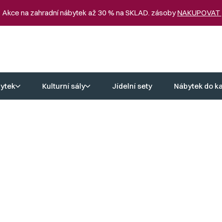
 Akce na zahradní nábytek až 30 % na SKLAD. zásoby
NAKUPOVAT
ytek
Kulturní sály
Jídelní sety
Nábytek do k
ma
dlí
jedním z nejdůležitějších kritérií. Naše stoly z dubu sonoma jsou nej
 Každý detail je pečlivě zpracován, aby vám váš nový stůl z dubu son
ašemu domovu osobitý nádech a zvýrazní jeho jedinečný charakter. V
 úroveň.