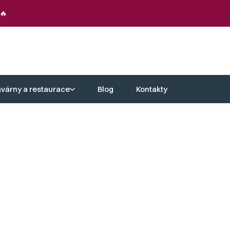
🔥
avárny a restaurace
Blog
Kontakty
en esteticky atraktivní, ale také
oma sloužil a dělal radost mnoho let.
yberte si z naší kolekce a povzneste