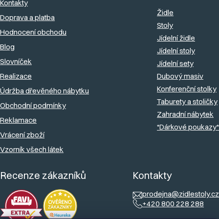
a
Kontakty
Židle
Doprava a platba
t
Stoly
Hodnocení obchodu
í
Jídelní židle
Blog
Jídelní stoly
Slovníček
Jídelní sety
Realizace
Dubový masiv
Konferenční stolky
Údržba dřevěného nábytku
Taburety a stoličky
Obchodní podmínky
Zahradní nábytek
Reklamace
*Dárkové poukazy*
Vrácení zboží
Vzorník všech látek
Recenze zákazníků
Kontakty
prodejna@zidlestoly.cz
+420 800 228 288