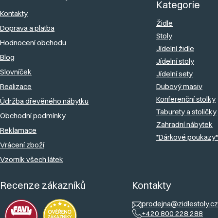
p
Kategorie
a
Kontakty
Židle
Doprava a platba
t
Stoly
Hodnocení obchodu
í
Jídelní židle
Blog
Jídelní stoly
Slovníček
Jídelní sety
Realizace
Dubový masiv
Konferenční stolky
Údržba dřevěného nábytku
Taburety a stoličky
Obchodní podmínky
Zahradní nábytek
Reklamace
*Dárkové poukazy*
Vrácení zboží
Vzorník všech látek
Recenze zákazníků
Kontakty
prodejna@zidlestoly.cz
+420 800 228 288