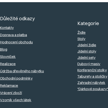
Z
á
Důležité odkazy
p
Kategorie
a
Kontakty
Židle
Doprava a platba
t
Stoly
Hodnocení obchodu
í
Jídelní židle
Blog
Jídelní stoly
Slovníček
Jídelní sety
Realizace
Dubový masiv
Konferenční stolky
Údržba dřevěného nábytku
Taburety a stoličky
Obchodní podmínky
Zahradní nábytek
Reklamace
*Dárkové poukazy*
Vrácení zboží
Vzorník všech látek