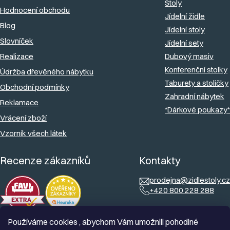
Stoly
Hodnocení obchodu
r
í
Jídelní židle
v
Blog
Jídelní stoly
k
Slovníček
Jídelní sety
y
Realizace
Dubový masiv
v
Konferenční stolky
Údržba dřevěného nábytku
ý
Taburety a stoličky
Obchodní podmínky
Zahradní nábytek
p
Reklamace
*Dárkové poukazy*
i
Vrácení zboží
s
Vzorník všech látek
u
Recenze zákazníků
Kontakty
prodejna@zidlestoly.cz
+420 800 228 288
Používáme cookies , abychom Vám umožnili pohodlné