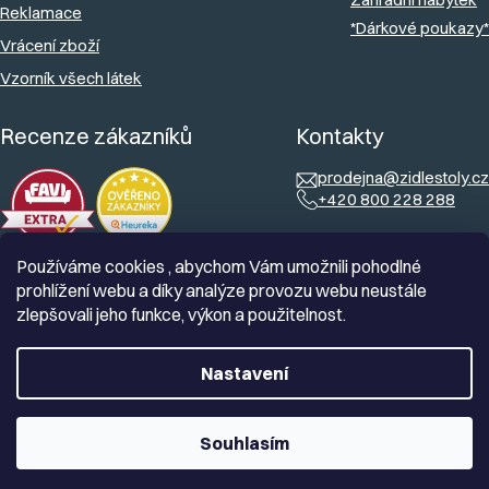
Reklamace
*Dárkové poukazy*
Vrácení zboží
Vzorník všech látek
Recenze zákazníků
Kontakty
prodejna@zidlestoly.cz
+420 800 228 288
Používáme cookies , abychom Vám umožnili pohodlné
prohlížení webu a díky analýze provozu webu neustále
zlepšovali jeho funkce, výkon a použitelnost.
Nastavení
Souhlasím
Vytvořil Shoptet
Copyright 2026
Zidlestoly.cz
. Všechna práva vyhrazena.