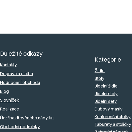
Z
á
Důležité odkazy
p
Kategorie
a
Kontakty
Židle
Doprava a platba
t
Stoly
Hodnocení obchodu
í
Jídelní židle
Blog
Jídelní stoly
Slovníček
Jídelní sety
Realizace
Dubový masiv
Konferenční stolky
Údržba dřevěného nábytku
Taburety a stoličky
Obchodní podmínky
Zahradní nábytek