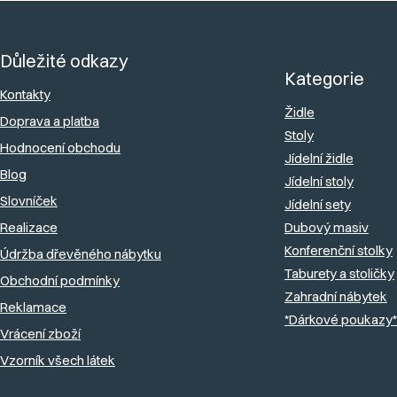
Z
u
á
Důležité odkazy
p
Kategorie
a
Kontakty
Židle
Doprava a platba
t
Stoly
Hodnocení obchodu
í
Jídelní židle
Blog
Jídelní stoly
Slovníček
Jídelní sety
Realizace
Dubový masiv
Konferenční stolky
Údržba dřevěného nábytku
Taburety a stoličky
Obchodní podmínky
Zahradní nábytek
Reklamace
*Dárkové poukazy*
Vrácení zboží
Vzorník všech látek