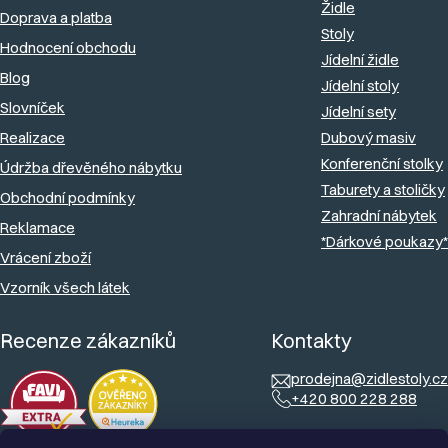
Židle
Doprava a platba
t
p
Stoly
Hodnocení obchodu
r
í
Jídelní židle
v
Blog
Jídelní stoly
k
Slovníček
Jídelní sety
y
Realizace
Dubový masiv
v
Konferenční stolky
Údržba dřevěného nábytku
ý
Taburety a stoličky
Obchodní podmínky
Zahradní nábytek
p
Reklamace
*Dárkové poukazy*
i
Vrácení zboží
s
Vzorník všech látek
u
Recenze zákazníků
Kontakty
prodejna@zidlestoly.cz
+420 800 228 288