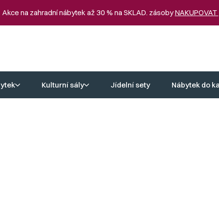
 Akce na zahradní nábytek až 30 % na SKLAD. zásoby
NAKUPOVAT
ytek
Kulturní sály
Jídelní sety
Nábytek do k
sným designem i vysokou kvalitou zpracování s důrazem na detail. Kř
ximálně komfortní posezení, díky tomu jsou investicí, která se vám vy
lo do kuchyně spolehlivě sloužit a dělat radost.