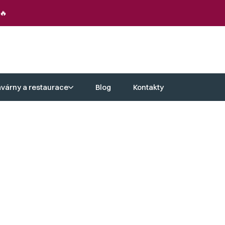
🔥
avárny a restaurace
Blog
Kontakty
esílka k jídelnímu stolu do vašeho
platí nejen dnes, ale i v mnoha