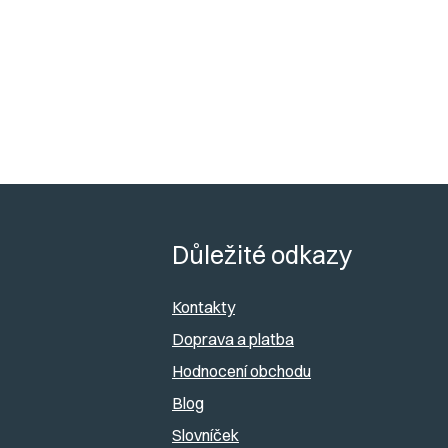
Z
á
Důležité odkazy
p
Kontakty
a
Doprava a platba
Hodnocení obchodu
t
Blog
í
Slovníček