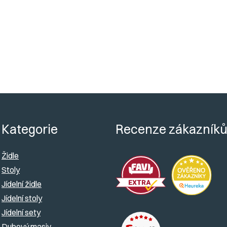
Detail
Detail
O
v
l
á
d
Kategorie
Recenze zákazník
a
c
Židle
í
Stoly
Jídelní židle
p
Jídelní stoly
r
Jídelní sety
v
Dubový masiv