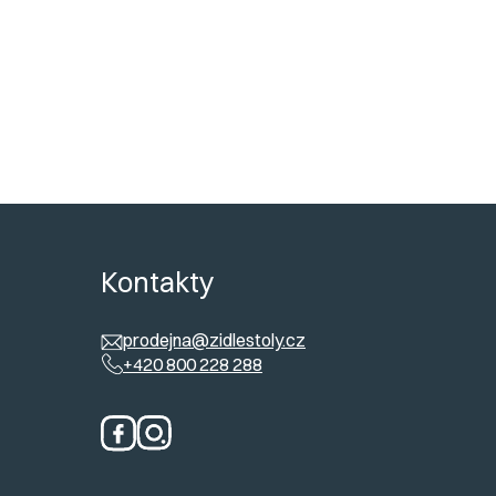
Do košíku
ů
Kontakty
prodejna@zidlestoly.cz
+420 800 228 288