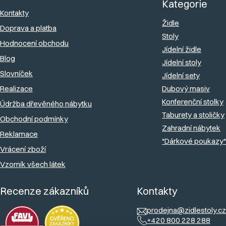
Kategorie
a
Kontakty
Židle
Doprava a platba
t
Stoly
Hodnocení obchodu
í
Jídelní židle
Blog
Jídelní stoly
Slovníček
Jídelní sety
Realizace
Dubový masiv
Konferenční stolky
Údržba dřevěného nábytku
Taburety a stoličky
Obchodní podmínky
Zahradní nábytek
Reklamace
*Dárkové poukazy*
Vrácení zboží
Vzorník všech látek
Recenze zákazníků
Kontakty
prodejna@zidlestoly.cz
+420 800 228 288