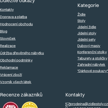
Důležité odkazy
p
Kategorie
a
Kontakty
Židle
Doprava a platba
t
Stoly
Hodnocení obchodu
í
Jídelní židle
Blog
Jídelní stoly
Slovníček
Jídelní sety
Realizace
Dubový masiv
Konferenční stolky
Údržba dřevěného nábytku
Taburety a stoličky
Obchodní podmínky
Zahradní nábytek
Reklamace
*Dárkové poukazy*
Vrácení zboží
Vzorník všech látek
Recenze zákazníků
Kontakty
prodejna@zidlestoly.cz