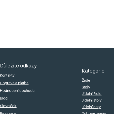
zátěžového
Ano
provozu
:
Dodáváme
:
Demontované
Z
á
Důležité odkazy
p
Kategorie
a
Kontakty
Židle
Doprava a platba
t
Stoly
Hodnocení obchodu
í
Jídelní židle
Blog
Jídelní stoly
Slovníček
Jídelní sety
Realizace
Dubový masiv