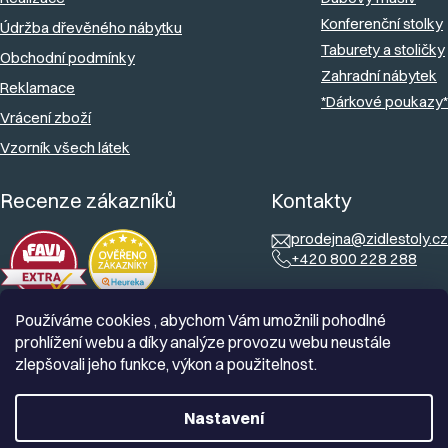
Konferenční stolky
Údržba dřevěného nábytku
Taburety a stoličky
Obchodní podmínky
Zahradní nábytek
Reklamace
*Dárkové poukazy*
Vrácení zboží
Vzorník všech látek
Recenze zákazníků
Kontakty
prodejna@zidlestoly.cz
+420 800 228 288
Používáme cookies , abychom Vám umožnili pohodlné
prohlížení webu a díky analýze provozu webu neustále
zlepšovali jeho funkce, výkon a použitelnost.
Nastavení