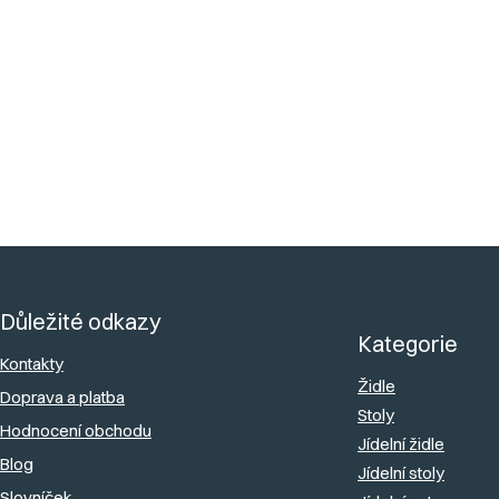
Vhodné do
zátěžového
Ano
provozu
:
Dodáváme
:
Demontované
Z
á
Důležité odkazy
p
Kategorie
a
Kontakty
Židle
Doprava a platba
t
Stoly
Hodnocení obchodu
í
Jídelní židle
Blog
Jídelní stoly
Slovníček