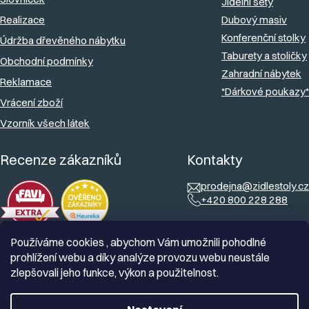
Jídelní sety
Realizace
Dubový masiv
Konferenční stolky
Údržba dřevěného nábytku
Taburety a stoličky
Obchodní podmínky
Zahradní nábytek
Reklamace
*Dárkové poukazy*
Vrácení zboží
Vzorník všech látek
Recenze zákazníků
Kontakty
prodejna@zidlestoly.cz
+420 800 228 288
Používáme cookies , abychom Vám umožnili pohodlné
prohlížení webu a díky analýze provozu webu neustále
zlepšovali jeho funkce, výkon a použitelnost.