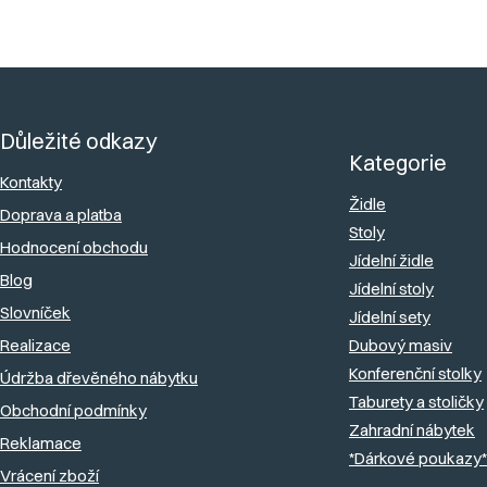
Z
á
Důležité odkazy
p
Kategorie
a
Kontakty
Židle
Doprava a platba
t
Stoly
Hodnocení obchodu
í
Jídelní židle
Blog
Jídelní stoly
Slovníček
Jídelní sety
Realizace
Dubový masiv
Konferenční stolky
Údržba dřevěného nábytku
Taburety a stoličky
Obchodní podmínky
Zahradní nábytek
Reklamace
*Dárkové poukazy*
Vrácení zboží