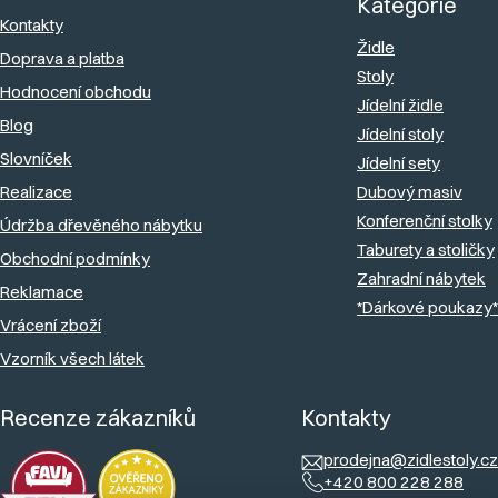
c
Kategorie
a
Kontakty
í
Židle
Doprava a platba
t
p
Stoly
Hodnocení obchodu
r
í
Jídelní židle
v
Blog
Jídelní stoly
k
Slovníček
Jídelní sety
y
Realizace
Dubový masiv
v
Konferenční stolky
Údržba dřevěného nábytku
ý
Taburety a stoličky
Obchodní podmínky
Zahradní nábytek
p
Reklamace
*Dárkové poukazy*
i
Vrácení zboží
s
Vzorník všech látek
u
Recenze zákazníků
Kontakty
prodejna@zidlestoly.cz
+420 800 228 288