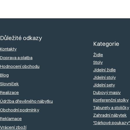
Z
á
Důležité odkazy
p
Kategorie
a
Kontakty
Židle
Doprava a platba
t
Stoly
Hodnocení obchodu
í
Jídelní židle
Blog
Jídelní stoly
Slovníček
Jídelní sety
Realizace
Dubový masiv
Konferenční stolky
Údržba dřevěného nábytku
Taburety a stoličky
Obchodní podmínky
Zahradní nábytek
Reklamace
*Dárkové poukazy*
Vrácení zboží