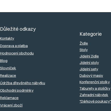
l
á
Z
d
á
a
Důležité odkazy
p
c
Kategorie
a
Kontakty
í
Židle
Doprava a platba
t
p
Stoly
Hodnocení obchodu
r
í
Jídelní židle
v
Blog
Jídelní stoly
k
Slovníček
Jídelní sety
y
Realizace
Dubový masiv
v
Konferenční stolky
Údržba dřevěného nábytku
ý
Taburety a stoličky
Obchodní podmínky
Zahradní nábytek
p
Reklamace
*Dárkové poukazy*
i
Vrácení zboží
s