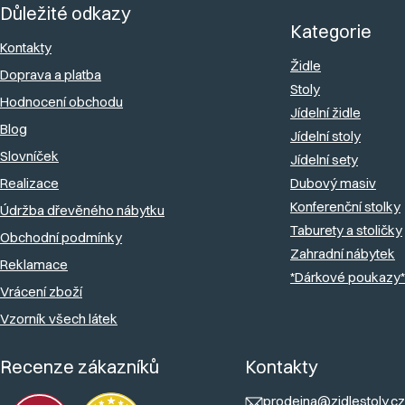
a
Důležité odkazy
p
c
Kategorie
a
Kontakty
í
Židle
Doprava a platba
t
p
Stoly
Hodnocení obchodu
r
í
Jídelní židle
v
Blog
Jídelní stoly
k
Slovníček
Jídelní sety
y
Realizace
Dubový masiv
v
Konferenční stolky
Údržba dřevěného nábytku
ý
Taburety a stoličky
Obchodní podmínky
Zahradní nábytek
p
Reklamace
*Dárkové poukazy*
i
Vrácení zboží
s
Vzorník všech látek
u
Recenze zákazníků
Kontakty
prodejna@zidlestoly.cz