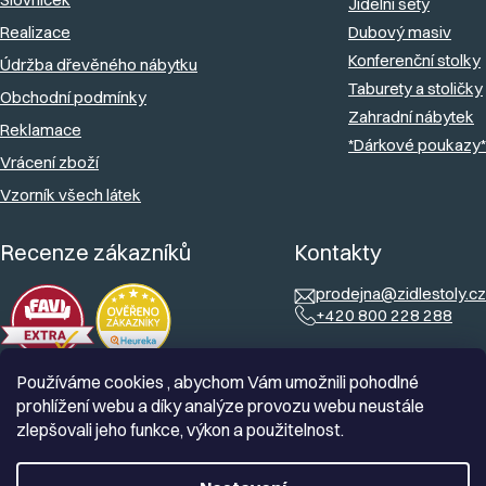
Jídelní sety
Realizace
Dubový masiv
Konferenční stolky
Údržba dřevěného nábytku
Taburety a stoličky
Obchodní podmínky
Zahradní nábytek
Reklamace
*Dárkové poukazy*
Vrácení zboží
Vzorník všech látek
Recenze zákazníků
Kontakty
prodejna@zidlestoly.cz
+420 800 228 288
Používáme cookies , abychom Vám umožnili pohodlné
prohlížení webu a díky analýze provozu webu neustále
zlepšovali jeho funkce, výkon a použitelnost.