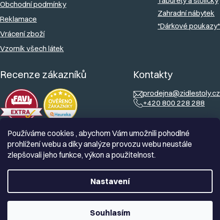
Taburety a stoličky
Obchodní podmínky
Zahradní nábytek
Reklamace
*Dárkové poukazy*
Vrácení zboží
Vzorník všech látek
Recenze zákazníků
Kontakty
prodejna@zidlestoly.cz
+420 800 228 288
Používáme cookies , abychom Vám umožnili pohodlné
prohlížení webu a díky analýze provozu webu neustále
zlepšovali jeho funkce, výkon a použitelnost.
Nastavení
Souhlasím
Vytvořil Shoptet