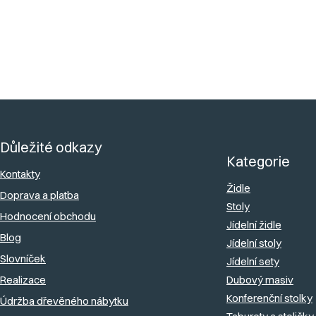
Dodáváme
:
Smontované
Z
á
Důležité odkazy
p
Kategorie
a
Kontakty
Židle
Doprava a platba
t
Stoly
Hodnocení obchodu
í
Jídelní židle
Blog
Jídelní stoly
Slovníček
Jídelní sety
Realizace
Dubový masiv
Konferenční stolky
Údržba dřevěného nábytku