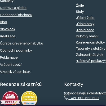
a
Kontakty
Židle
Doprava a platba
t
Stoly
Hodnocení obchodu
í
Jídelní židle
Blog
Jídelní stoly
Slovníček
Jídelní sety
Realizace
Dubový masiv
Konferenční stolky
Údržba dřevěného nábytku
Taburety a stoličky
Obchodní podmínky
Zahradní nábytek
Reklamace
*Dárkové poukazy*
Vrácení zboží
Vzorník všech látek
Recenze zákazníků
Kontakty
prodejna@zidlestoly.cz
+420 800 228 288