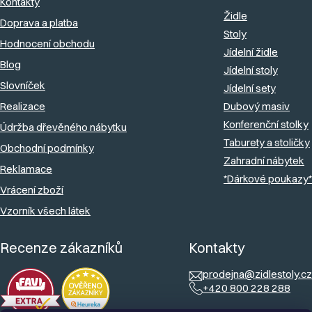
a
Kontakty
Židle
Doprava a platba
t
Stoly
Hodnocení obchodu
í
Jídelní židle
Blog
Jídelní stoly
Slovníček
Jídelní sety
Realizace
Dubový masiv
Konferenční stolky
Údržba dřevěného nábytku
Taburety a stoličky
Obchodní podmínky
Zahradní nábytek
Reklamace
*Dárkové poukazy*
Vrácení zboží
Vzorník všech látek
Recenze zákazníků
Kontakty
prodejna@zidlestoly.cz
+420 800 228 288