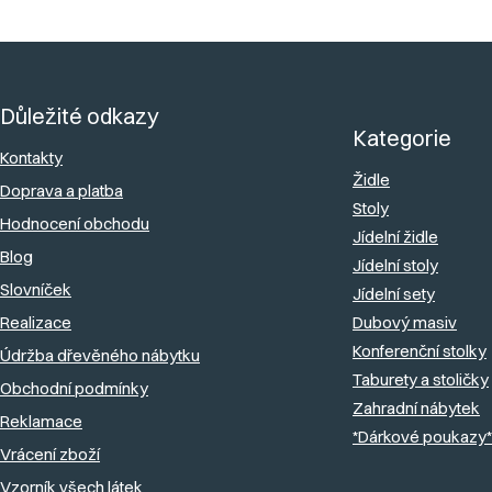
Z
á
Důležité odkazy
p
Kategorie
a
Kontakty
Židle
Doprava a platba
t
Stoly
Hodnocení obchodu
í
Jídelní židle
Blog
Jídelní stoly
Slovníček
Jídelní sety
Realizace
Dubový masiv
Konferenční stolky
Údržba dřevěného nábytku
Taburety a stoličky
Obchodní podmínky
Zahradní nábytek
Reklamace
*Dárkové poukazy*
Vrácení zboží
Vzorník všech látek