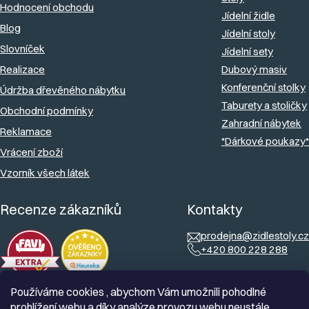
Hodnocení obchodu
í
Jídelní židle
Blog
Jídelní stoly
Slovníček
Jídelní sety
Realizace
Dubový masiv
Konferenční stolky
Údržba dřevěného nábytku
Taburety a stoličky
Obchodní podmínky
Zahradní nábytek
Reklamace
*Dárkové poukazy*
Vrácení zboží
Vzorník všech látek
Recenze zákazníků
Kontakty
prodejna@zidlestoly.cz
+420 800 228 288
Používáme cookies , abychom Vám umožnili pohodlné
prohlížení webu a díky analýze provozu webu neustále