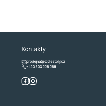
Smontované
váme
:
ů
Kontakty
prodejna@zidlestoly.cz
+420 800 228 288