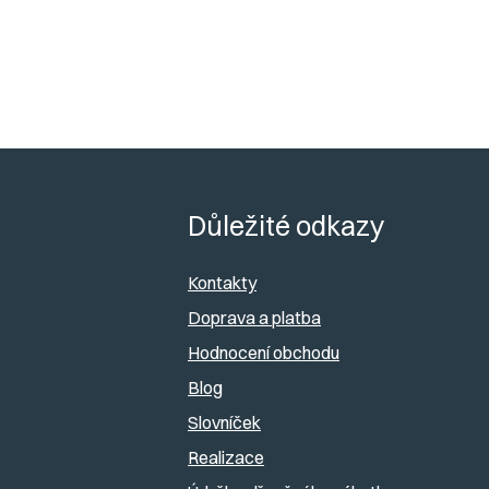
Z
á
Důležité odkazy
p
Kontakty
a
Doprava a platba
Hodnocení obchodu
t
Blog
í
Slovníček
Realizace