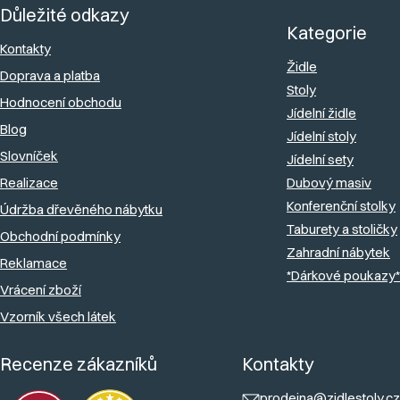
Důležité odkazy
p
Kategorie
a
Kontakty
Židle
Doprava a platba
t
Stoly
Hodnocení obchodu
í
Jídelní židle
Blog
Jídelní stoly
Slovníček
Jídelní sety
Realizace
Dubový masiv
Konferenční stolky
Údržba dřevěného nábytku
Taburety a stoličky
Obchodní podmínky
Zahradní nábytek
Reklamace
*Dárkové poukazy*
Vrácení zboží
Vzorník všech látek
Recenze zákazníků
Kontakty
prodejna@zidlestoly.cz