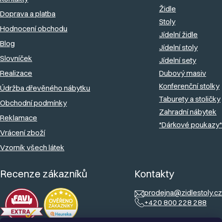
a
p
Židle
Doprava a platba
t
r
Stoly
Hodnocení obchodu
í
v
Jídelní židle
Blog
k
Jídelní stoly
Slovníček
y
Jídelní sety
v
Realizace
Dubový masiv
Konferenční stolky
ý
Údržba dřevěného nábytku
Taburety a stoličky
p
Obchodní podmínky
Zahradní nábytek
i
Reklamace
*Dárkové poukazy*
s
Vrácení zboží
u
Vzorník všech látek
Recenze zákazníků
Kontakty
prodejna@zidlestoly.cz
+420 800 228 288