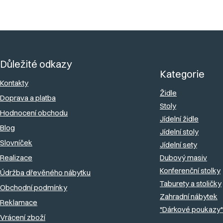
Z
á
Důležité odkazy
p
Kategorie
a
Kontakty
Židle
Doprava a platba
t
Stoly
Hodnocení obchodu
í
Jídelní židle
Blog
Jídelní stoly
Slovníček
Jídelní sety
Realizace
Dubový masiv
Konferenční stolky
Údržba dřevěného nábytku
Taburety a stoličky
Obchodní podmínky
Zahradní nábytek
Reklamace
*Dárkové poukazy*
Vrácení zboží