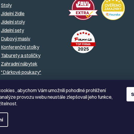
Stoly
Jídelní židle
Jídelní stoly
Jídelní sety
Dubový masiv
Konferenční stolky
Taburety a stoličky
Zahradní nábytek
*Dárkové poukazy*
ookies , abychom Vám umožnili pohodlné prohlížení
S
analýze provozu webu neustále zlepšovali jeho funkce,
itelnost.
ní
hna práva vyhrazena.