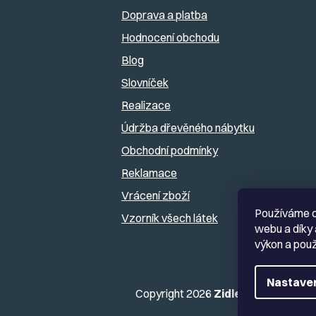
a
Doprava a platba
Hodnocení obchodu
t
Blog
í
Slovníček
Realizace
Údržba dřevěného nábytku
Obchodní podmínky
Reklamace
Vrácení zboží
Používáme c
Vzorník všech látek
webu a díky 
výkon a použ
Nastave
Copyright 2026
Zidlestoly.cz
. Všec