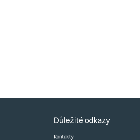
Z
á
Důležité odkazy
p
Kontakty