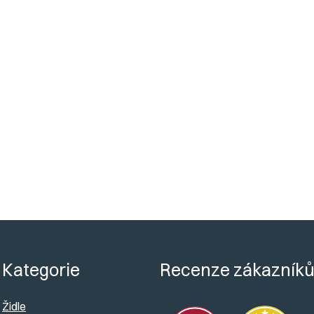
Šířka 
Nosn
Váha 
Do
?
Kategorie
Recenze zákazník
Židle