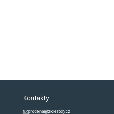
židle
:
50 cm
ost
:
max. 155 kg
produktu
:
6 kg
dáváme
:
Smontované
ů
Kontakty
prodejna@zidlestoly.cz