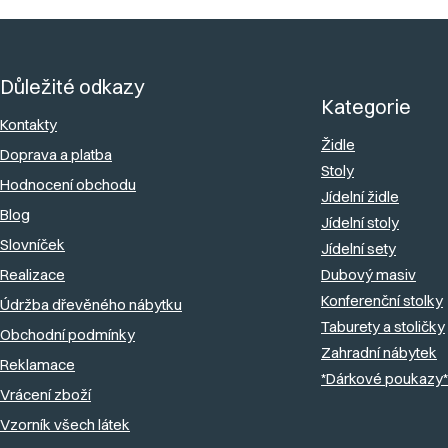
Z
á
Důležité odkazy
p
Kategorie
a
Kontakty
Židle
Doprava a platba
t
Stoly
Hodnocení obchodu
í
Jídelní židle
Blog
Jídelní stoly
Slovníček
Jídelní sety
Realizace
Dubový masiv
Konferenční stolky
Údržba dřevěného nábytku
Taburety a stoličky
Obchodní podmínky
Zahradní nábytek
Reklamace
*Dárkové poukazy*
Vrácení zboží
Vzorník všech látek