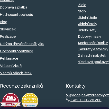
a
Židle
Doprava a platba
t
Stoly
Hodnocení obchodu
í
Jídelní židle
Blog
Jídelní stoly
Slovníček
Jídelní sety
Realizace
Dubový masiv
Konferenční stolky
Údržba dřevěného nábytku
Taburety a stoličky
Obchodní podmínky
Zahradní nábytek
Reklamace
*Dárkové poukazy*
Vrácení zboží
Vzorník všech látek
Recenze zákazníků
Kontakty
prodejna@zidlestoly.cz
+420 800 228 288