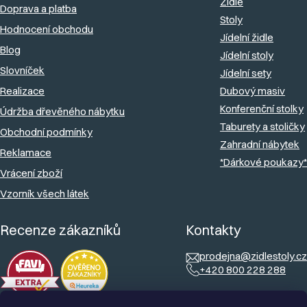
Židle
Doprava a platba
t
Stoly
Hodnocení obchodu
í
Jídelní židle
Blog
Jídelní stoly
Slovníček
Jídelní sety
Realizace
Dubový masiv
Konferenční stolky
Údržba dřevěného nábytku
Taburety a stoličky
Obchodní podmínky
Zahradní nábytek
Reklamace
*Dárkové poukazy*
Vrácení zboží
Vzorník všech látek
Recenze zákazníků
Kontakty
prodejna@zidlestoly.cz
+420 800 228 288