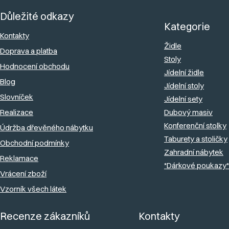
á
Důležité odkazy
p
Kategorie
a
Kontakty
Židle
Doprava a platba
t
Stoly
Hodnocení obchodu
í
Jídelní židle
Blog
Jídelní stoly
Slovníček
Jídelní sety
Realizace
Dubový masiv
Konferenční stolky
Údržba dřevěného nábytku
Taburety a stoličky
Obchodní podmínky
Zahradní nábytek
Reklamace
*Dárkové poukazy*
Vrácení zboží
Vzorník všech látek
Recenze zákazníků
Kontakty