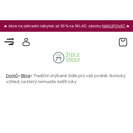
Přejít
na
obsah
🔥 Akce na zahradní nábytek až 30 % na SKLAD. zásoby
NAKUPOVAT
🔥
Náku
košík
Domů
Blog
Tradiční ohýbané židle pro váš podnik: Ikonický
vzhled, na který nemusíte šetřit roky
Tradiční ohýbané židle pro váš
podnik: Ikonický vzhled, na který
nemusíte šetřit roky
19.5.2026