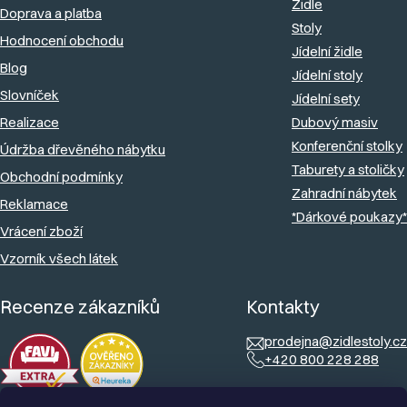
Židle
Doprava a platba
t
Stoly
Hodnocení obchodu
í
Jídelní židle
Blog
Jídelní stoly
Slovníček
Jídelní sety
Realizace
Dubový masiv
Konferenční stolky
Údržba dřevěného nábytku
Taburety a stoličky
Obchodní podmínky
Zahradní nábytek
Reklamace
*Dárkové poukazy*
Vrácení zboží
Vzorník všech látek
Recenze zákazníků
Kontakty
prodejna@zidlestoly.cz
+420 800 228 288