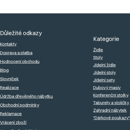
Z
á
Důležité odkazy
p
Kategorie
a
Kontakty
Židle
Doprava a platba
t
Stoly
Hodnocení obchodu
í
Jídelní židle
Blog
Jídelní stoly
Slovníček
Jídelní sety
Realizace
Dubový masiv
Konferenční stolky
Údržba dřevěného nábytku
Taburety a stoličky
Obchodní podmínky
Zahradní nábytek
Reklamace
*Dárkové poukazy*
Vrácení zboží